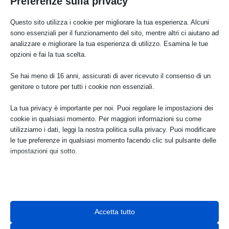
Preferenze sulla privacy
Questo sito utilizza i cookie per migliorare la tua esperienza. Alcuni
sono essenziali per il funzionamento del sito, mentre altri ci aiutano ad
analizzare e migliorare la tua esperienza di utilizzo. Esamina le tue
Articoli recenti
opzioni e fai la tua scelta.
Se hai meno di 16 anni, assicurati di aver ricevuto il consenso di un
Aree protette, Italia Nostra e la riforma della legge
genitore o tutore per tutti i cookie non essenziali.
394/1991
Ago 7, 2026
La tua privacy è importante per noi. Puoi regolare le impostazioni dei
cookie in qualsiasi momento. Per maggiori informazioni su come
utilizziamo i dati, leggi la nostra politica sulla privacy. Puoi modificare
le tue preferenze in qualsiasi momento facendo clic sul pulsante delle
Visite con accompagnatore ai Bagni di Petriolo
Ago 6, 2026
impostazioni qui sotto.
Nota che, se scegli di disabilitare alcuni tipi di cookie, questo potrebbe
influire sulla tua esperienza del sito e sui servizi che possiamo offrire.
Piazza pubblica, uso privato: Italia Nostra sul caso di
Piazza Roma a Modena e sulla privatizzazione degli
spazi urbani di pregio
Essenziali
Ago 5, 2026
Accetta tutto
I cookie e i servizi essenziali abilitano le funzioni di base e sono