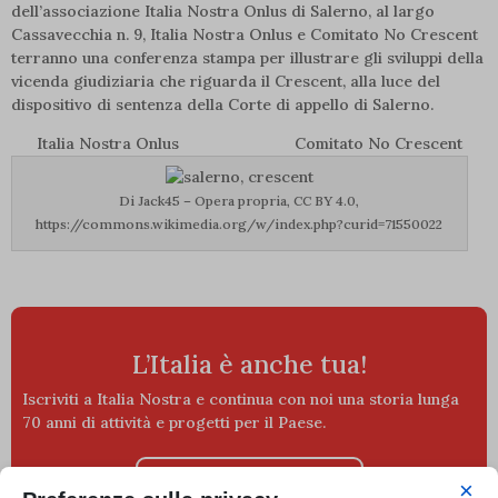
dell’associazione Italia Nostra Onlus di Salerno, al largo
Cassavecchia n. 9, Italia Nostra Onlus e Comitato No Crescent
terranno una conferenza stampa per illustrare gli sviluppi della
vicenda giudiziaria che riguarda il Crescent, alla luce del
dispositivo di sentenza della Corte di appello di Salerno.
Italia Nostra Onlus Comitato No Crescent
Di Jack45 – Opera propria, CC BY 4.0,
https://commons.wikimedia.org/w/index.php?curid=71550022
L’Italia è anche tua!
Iscriviti a Italia Nostra e continua con noi una storia lunga
70 anni di attività e progetti per il Paese.
PER ASSOCIARTI CLICCA QUI
×