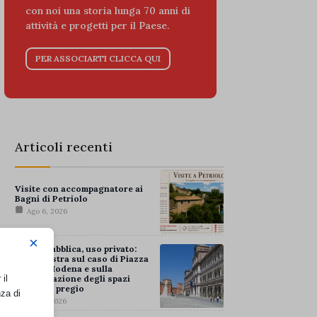
con noi una storia lunga 70 anni di
attività e progetti per il Paese.
PER ASSOCIARTI CLICCA QUI
Articoli recenti
Visite con accompagnatore ai
Bagni di Petriolo
Ago 6, 2026
×
Piazza pubblica, uso privato:
Italia Nostra sul caso di Piazza
Roma a Modena e sulla
il
privatizzazione degli spazi
urbani di pregio
nza di
Ago 5, 2026