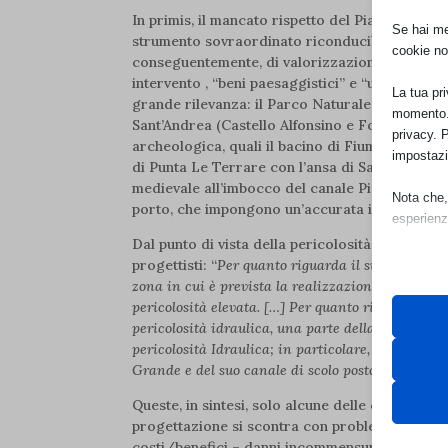
In primis, il mancato rispetto del Piano Paesag
Se hai men
strumento sovraordinato riconducibile alla norma
cookie no
conseguentemente, di valorizzazione), esso difat
intervento , “beni paesaggistici” e “ulteriori c
La tua pr
grande rilevanza: il Parco Naturale Regionale S
momento. 
Sant’Andrea (Castello Alfonsino e Forte a Mare )
privacy. 
archeologica, quali il bacino di Fiume Grande, 
impostazi
di Punta Le Terrare con l’ansa di Sant’Apollina
medievale all’imbocco del canale Pigonati e le
Nota che, 
porto, che impongono un’accurata indagine pre
esperienz
Dal punto di vista della pericolosità dell’opera
progettisti: “
Per
quanto riguarda il suolo e sottos
Essen
zona in cui è prevista la realizzazione della vas
I cooki
pericolosità elevata. […] Per quanto riguarda l’am
funzio
pericolosità idraulica, una parte della falcata, in
second
pericolosità Idraulica; in particolare, l’alta peri
Grande e del suo canale di scolo posto alla sua de
Neces
Queste, in sintesi, solo alcune delle criticità c
__cf_b
Questi 
progettazione si scontra con problematiche diffi
utilizz
__strip
costi/benefici – danni incommensurabili all’amb