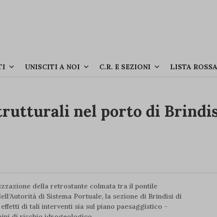
TI
UNISCITI A NOI
C.R. E SEZIONI
LISTA ROSS
rutturali nel porto di Brindi
zzazione della retrostante colmata tra il pontile
l’Autorità di Sistema Portuale, la sezione di Brindisi di
effetti di tali interventi sia sul piano paesaggistico -
mini di rischio idrogeologico.