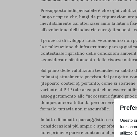
Presupposto indispensabile è che ogni valutazi
lungo respiro che, lungi da prefigurazioni utop
inevitabilmente caratterizzeranno la futura fisi
all’evoluzione dell’industria energetica post -c
I processi di sviluppo socio -economico non p
la realizzazione di infrastrutture paesaggisticam
contestuale ripristino delle condizioni ambi
sconsiderato sfruttamento delle risorse natural
Sul piano delle valutazioni tecniche, va subito 
colmata) attualmente prevista dal progetto con
(deposito costiero), pertanto, come si sostien
variante al PRP tale area potrebbe essere util
assoggettamento alle “necessarie future proced
dunque, ancora tutta da percorrere e da valutar
Prefe
formale, tuttavia non trascurabile.
In fatto di impatto paesaggistico e di sostenib
Questo sit
considerazioni più ampie e approfondite, qui s
funzionam
ad esprimere parere contrario al progetto.
utilizzo. 