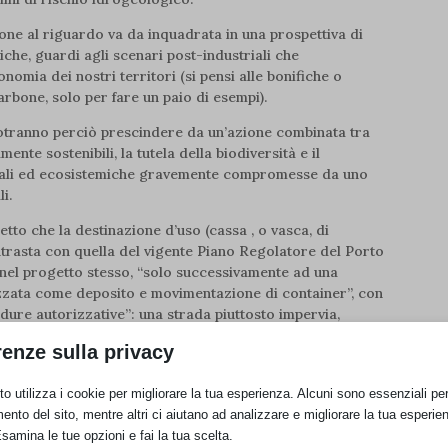
one al riguardo va da inquadrata in una prospettiva di
iche, guardi agli scenari post-industriali che
onomia dei nostri territori (si pensi alle bonifiche o
arbone, solo per fare un paio di esempi).
otranno perciò prescindere da un’azione combinata tra
ente sostenibili, la tutela della biodiversità e il
entali ed ecosistemiche gravemente compromesse da uno
i.
detto che la destinazione d’uso (cassa , o vasca, di
trasta con quella del vigente Piano Regolatore del Porto
e nel progetto stesso, “solo successivamente ad una
izzata come deposito e movimentazione di container”, con
ure autorizzative”: una strada piuttosto impervia,
e in termini di risultati. Un dato, forse puramente
renze sulla privacy
ilità ambientale, non essendo questa la sede di
o utilizza i cookie per migliorare la tua esperienza. Alcuni sono essenziali per 
i evidenziano sinteticamente alcuni aspetti che inducono
ento del sito, mentre altri ci aiutano ad analizzare e migliorare la tua esperie
Esamina le tue opzioni e fai la tua scelta.