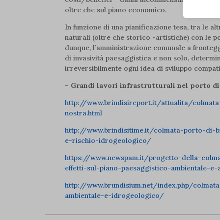
pagamen
oltre che sul piano economico.
__strip
In funzione di una pianificazione tesa, tra le a
_hjsess
Analit
naturali (oltre che storico -artistiche) con le p
cdnjs.c
I cooki
_iub_cs
dunque, l’amministrazione comunale a fronteggi
informa
unpkg.
di invasività paesaggistica e non solo, deter
_vis_op
irreversibilmente ogni idea di sviluppo compatib
cmplz_
Marke
– Grandi lavori infrastrutturali nel porto di
__utma
I servi
cmplz_f
annunci
http://www.brindisireport.it/attualita/colmat
__utmb
cmplz_
nostra.html
__utmc
cmplz_p
Medi
http://www.brindisitime.it/colmata-porto-di-b
__utmt
__hstc
Questi
cmplz_p
e-rischio-idrogeologico/
video 
__utmz
__qca
cmplz_r
https://www.newspam.it/progetto-della-colma
_ga
effetti-sul-piano-paesaggistico-ambientale-e
_fbp
cmplz_r
Altri 
_ga_*
_gcl_au
http://www.brundisium.net/index.php/colmata-i
cmplz_r
cdn.arc
Questa 
ambientale-e-idrogeologico/
catego
_gid
_tt_ena
cmplz_r
cdn.bin
_hjsess
_ttp
cmplz_r
cdn.bro