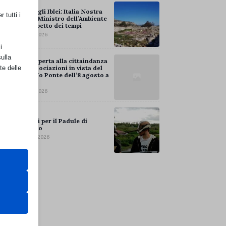
Parco degli Iblei: Italia Nostra
 tutti i
scrive al Ministro dell’Ambiente
per il rispetto dei tempi
Ago 3, 2026
i
ulla
Lettera aperta alla cittaindanza
te delle
e alle associazioni in vista del
Corteo No Ponte dell’8 agosto a
Messina
Ago 3, 2026
Tempi bui per il Padule di
Fucecchio
Lug 31, 2026
retto
utente
 il loro
gateway di