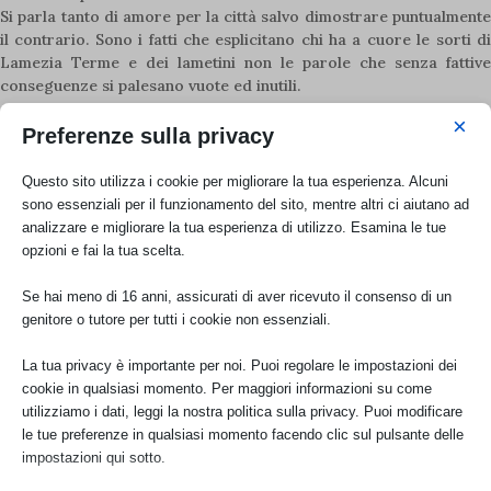
Si parla tanto di amore per la città salvo dimostrare puntualmente
il contrario. Sono i fatti che esplicitano chi ha a cuore le sorti di
Lamezia Terme e dei lametini non le parole che senza fattive
conseguenze si palesano vuote ed inutili.
Giuseppe Gigliotti
×
Presidente Italia Nostra Lamezia Terme
Preferenze sulla privacy
L’Italia è anche tua!
Questo sito utilizza i cookie per migliorare la tua esperienza. Alcuni
Iscriviti a Italia Nostra e continua con noi una storia lunga 70 anni
sono essenziali per il funzionamento del sito, mentre altri ci aiutano ad
di attività e progetti per il Paese.
analizzare e migliorare la tua esperienza di utilizzo. Esamina le tue
PER ASSOCIARTI CLICCA QUI
opzioni e fai la tua scelta.
Se hai meno di 16 anni, assicurati di aver ricevuto il consenso di un
Articoli recenti
genitore o tutore per tutti i cookie non essenziali.
La tua privacy è importante per noi. Puoi regolare le impostazioni dei
Cefalù ospita la presentazione del libro “Le donne di
Casa Altavilla” di Adriana Chirco
cookie in qualsiasi momento. Per maggiori informazioni su come
Ago 8, 2026
utilizziamo i dati, leggi la nostra politica sulla privacy. Puoi modificare
le tue preferenze in qualsiasi momento facendo clic sul pulsante delle
impostazioni qui sotto.
Aree protette, Italia Nostra e la riforma della legge