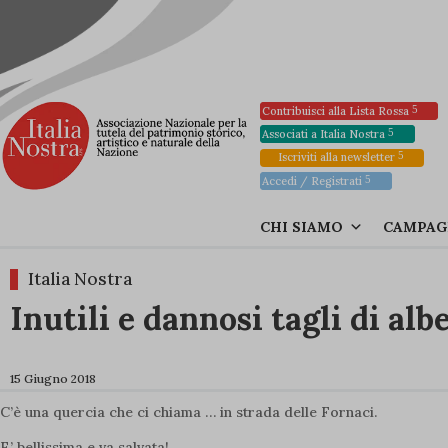
Contribuisci alla Lista Rossa
Associati a Italia Nostra
Iscriviti alla newsletter
Accedi / Registrati
CHI SIAMO
CAMPAG
Italia Nostra
Inutili e dannosi tagli di alb
15 Giugno 2018
C’è una quercia che ci chiama … in strada delle Fornaci.
E’ bellissima e va salvata!