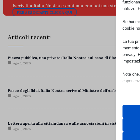
funzionam
Iscriviti a Italia Nostra e continua con noi una storia lunga 70
utilizzo. 
PER ASSOCIARTI CLICCA QUI
Se hai men
cookie no
Articoli recenti
La tua pr
momento. 
privacy. 
Piazza pubblica, uso privato: Italia Nostra sul caso di Piazza Roma a 
impostazi
Ago 5, 2026
Nota che, 
esperienz
Parco degli Iblei: Italia Nostra scrive al Ministro dell’Ambiente per il r
Ago 3, 2026
Essen
I cooki
funzio
second
Lettera aperta alla cittaindanza e alle associazioni in vista del Cort
Ago 3, 2026
Neces