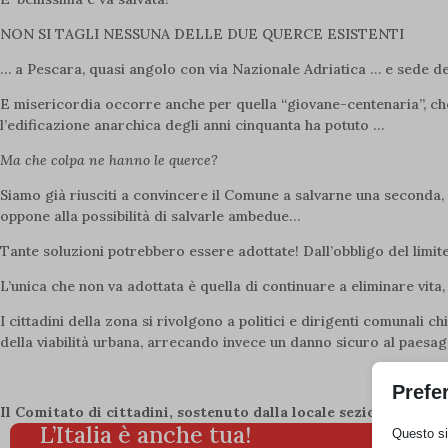
NON SI TAGLI NESSUNA DELLE DUE QUERCE ESISTENTI
… a Pescara, quasi angolo con via Nazionale Adriatica … e sede de
E misericordia occorre anche per quella “giovane-centenaria”, che,
l’edificazione anarchica degli anni cinquanta ha potuto …
Ma che colpa ne hanno le querce?
Siamo già riusciti a convincere il Comune a salvarne una seconda, al
oppone alla possibilità di salvarle ambedue…
Tante soluzioni potrebbero essere adottate! Dall’obbligo del limite 
L’unica che non va adottata è quella di continuare a eliminare vita,
I cittadini della zona si rivolgono a politici e dirigenti comunali
della viabilità urbana, arrecando invece un danno sicuro al paesag
Prefe
Il Comitato di cittadini, sostenuto dalla locale sezione Italia 
L’Italia è anche tua!
Questo sit