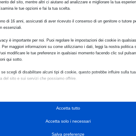
ento del sito, mentre altri ci aiutano ad analizzare e migliorare la tua esperie
 anni di attività e progetti per il Paese.
Esamina le tue opzioni e fai la tua scelta.
o di 16 anni, assicurati di aver ricevuto il consenso di un genitore o tutore per
n essenziali.
ivacy è importante per noi. Puoi regolare le impostazioni dei cookie in qualsias
Per maggiori informazioni su come utilizziamo i dati, leggi la nostra politica s
Puoi modificare le tue preferenze in qualsiasi momento facendo clic sul pulsan
Modena e sulla privatizzazione degli spazi urbani di pregio
oni qui sotto.
se scegli di disabilitare alcuni tipi di cookie, questo potrebbe influire sulla tua
a del sito e sui servizi che possiamo offrire.
ispetto dei tempi
ziali
e e i servizi essenziali abilitano le funzioni di base e sono necessari per il cor
namento del sito web. Questi cookie e servizi non richiedono il consenso dell'
Accetta tutto
o il GDPR.
eo No Ponte dell’8 agosto a Messina
Accetta solo i necessari
Mostra dettagli
sari
Salva preferenze