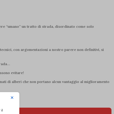
dere “umano” un tratto di strada, disordinato come solo
tecnici, con argomentazioni a nostro parere non definitivi, si
trada…
ossono evitare!
iminati di alberi che non portano alcun vantaggio al miglioramento
×
il