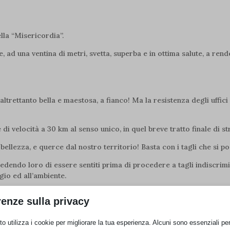
lla “Misericordia”.
 ad una ventina di metri, svetta, superba e in ottima salute, a ren
trettanto bella e maestosa, a fianco! Ma la resistenza degli uffici 
di velocità a 30 km al senso unico, in quel breve tratto finale di s
 bellezza, e querce dal nostro territorio! Basta con i tagli che si p
 chiedendo loro di essere sentiti prima di procedere a tagli indiscr
gio ed all’ambiente.
renze sulla privacy
Nostra di Pescara
o utilizza i cookie per migliorare la tua esperienza. Alcuni sono essenziali per 