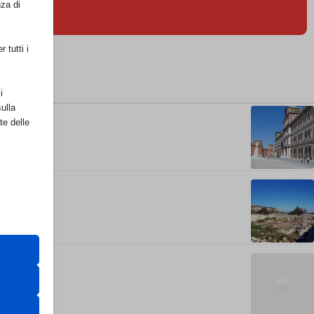
nza di
 tutti i
i
ulla
te delle
retto
utente