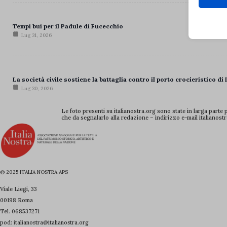
__cf_b
Questi 
utilizz
__strip
pagamen
Tempi bui per il Padule di Fucecchio
__strip
Lug 31, 2026
_hjsess
Analit
cdnjs.c
I cooki
_iub_cs
informa
unpkg.
La società civile sostiene la battaglia contro il porto crocieristico di
_vis_op
Lug 30, 2026
cmplz_
Marke
Le foto presenti su italianostra.org sono state in larga parte 
__utma
I servi
cmplz_f
che da segnalarlo alla redazione – indirizzo e-mail italianost
annunci
__utmb
cmplz_
__utmc
cmplz_p
Medi
__utmt
__hstc
Questi
cmplz_p
© 2025 ITALIA NOSTRA APS
video 
__utmz
__qca
cmplz_r
Viale Liegi, 33
_ga
_fbp
cmplz_r
00198 Roma
Altri 
_ga_*
_gcl_au
cmplz_r
Tel.
068537271
cdn.arc
Questa 
pod: italianostra@italianostra.org
catego
_gid
_tt_ena