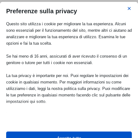
di attività e progetti per il Paese.
×
Preferenze sulla privacy
PER ASSOCIARTI CLICCA QUI
Questo sito utilizza i cookie per migliorare la tua esperienza. Alcuni
sono essenziali per il funzionamento del sito, mentre altri ci aiutano ad
Articoli recenti
analizzare e migliorare la tua esperienza di utilizzo. Esamina le tue
opzioni e fai la tua scelta.
Visite con accompagnatore ai Bagni di Petriolo
Se hai meno di 16 anni, assicurati di aver ricevuto il consenso di un
Ago 6, 2026
genitore o tutore per tutti i cookie non essenziali.
La tua privacy è importante per noi. Puoi regolare le impostazioni dei
Piazza pubblica, uso privato: Italia Nostra sul caso di
cookie in qualsiasi momento. Per maggiori informazioni su come
Piazza Roma a Modena e sulla privatizzazione degli
utilizziamo i dati, leggi la nostra politica sulla privacy. Puoi modificare
spazi urbani di pregio
Ago 5, 2026
le tue preferenze in qualsiasi momento facendo clic sul pulsante delle
impostazioni qui sotto.
Nota che, se scegli di disabilitare alcuni tipi di cookie, questo potrebbe
Parco degli Iblei: Italia Nostra scrive al Ministro
dell’Ambiente per il rispetto dei tempi
influire sulla tua esperienza del sito e sui servizi che possiamo offrire.
Ago 3, 2026
Essenziali