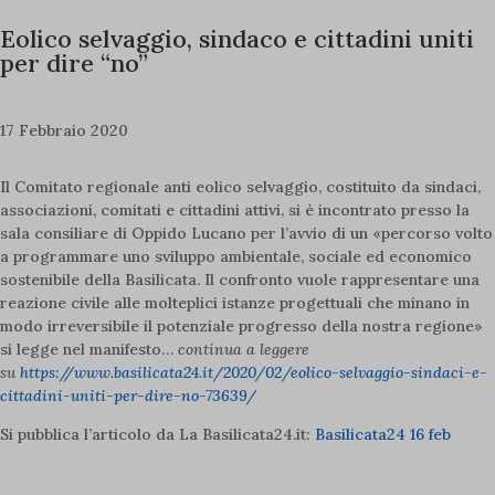
Eolico selvaggio, sindaco e cittadini uniti
per dire “no”
17 Febbraio 2020
Il Comitato regionale anti eolico selvaggio, costituito da sindaci,
associazioni, comitati e cittadini attivi, si è incontrato presso la
sala consiliare di Oppido Lucano per l’avvio di un «percorso volto
a programmare uno sviluppo ambientale, sociale ed economico
sostenibile della Basilicata. Il confronto vuole rappresentare una
reazione civile alle molteplici istanze progettuali che minano in
modo irreversibile il potenziale progresso della nostra regione»
si legge nel manifesto…
continua a leggere
su
https://www.basilicata24.it/2020/02/eolico-selvaggio-sindaci-e-
cittadini-uniti-per-dire-no-73639/
Si pubblica l’articolo da La Basilicata24.it:
Basilicata24 16 feb
L’Italia è anche tua!
Iscriviti a Italia Nostra e continua con noi una storia lunga 70 anni