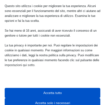
Questo sito utilizza i cookie per migliorare la tua esperienza. Alcuni
sono essenziali per il funzionamento del sito, mentre altri ci aiutano ad
Visite con accompagnatore ai Bagni di Petriolo
analizzare e migliorare la tua esperienza di utilizzo. Esamina le tue
Ago 6, 2026
opzioni e fai la tua scelta.
Se hai meno di 16 anni, assicurati di aver ricevuto il consenso di un
genitore o tutore per tutti i cookie non essenziali.
Piazza pubblica, uso privato: Italia Nostra sul caso di
Piazza Roma a Modena e sulla privatizzazione degli
spazi urbani di pregio
La tua privacy è importante per noi. Puoi regolare le impostazioni dei
Ago 5, 2026
cookie in qualsiasi momento. Per maggiori informazioni su come
utilizziamo i dati, leggi la nostra politica sulla privacy. Puoi modificare
le tue preferenze in qualsiasi momento facendo clic sul pulsante delle
Parco degli Iblei: Italia Nostra scrive al Ministro
impostazioni qui sotto.
dell’Ambiente per il rispetto dei tempi
Ago 3, 2026
Nota che, se scegli di disabilitare alcuni tipi di cookie, questo potrebbe
influire sulla tua esperienza del sito e sui servizi che possiamo offrire.
Lettera aperta alla cittaindanza e alle associazioni in
vista del Corteo No Ponte dell’8 agosto a Messina
Essenziali
Accetta tutto
Ago 3, 2026
I cookie e i servizi essenziali abilitano le funzioni di base e sono
necessari per il corretto funzionamento del sito web. Questi cookie
Accetta solo i necessari