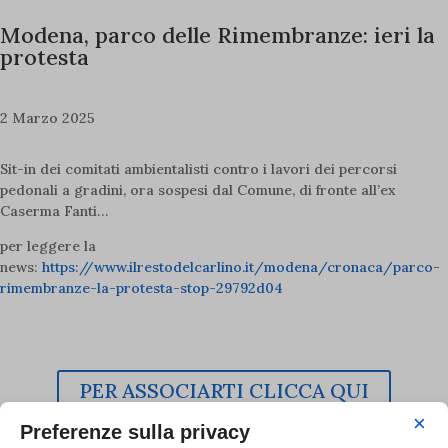
Modena, parco delle Rimembranze: ieri la
protesta
2 Marzo 2025
Sit-in dei comitati ambientalisti contro i lavori dei percorsi
pedonali a gradini, ora sospesi dal Comune, di fronte all’ex
Caserma Fanti…
per leggere la
news:
https://www.ilrestodelcarlino.it/modena/cronaca/parco-
rimembranze-la-protesta-stop-29792d04
L’Italia è anche tua!
Iscriviti a Italia Nostra e continua con noi una storia lunga 70 anni
di attività e progetti per il Paese.
PER ASSOCIARTI CLICCA QUI
×
Preferenze sulla privacy
Articoli recenti