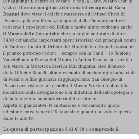
Si raggiunge il centro di Pesaro e con la Card Pesaro Cult si
visita il
Duomo con gli antichi mosaici recuperati, Casa
Rossini
dove visse il celebre musicista ed i Musei Civici di
Pesaro a palazzo Mosca, composti, dalla Pinacoteca dove
vedremo i capolavori del Bellini e molto altro; vedremo anche
il Museo delle Ceramiche
che raccoglie un totale di oltre
3400 ceramiche, importanti opere istoriate dei principali centri
dell’antico Ducato di Urbino dei Montefeltro. Dopo la sosta per
il pranzo potremo vedere – sempre con la Card – lo Scalone
Vanvitelliano a Piazza del Monte, la Antica Pescheria – centro
arti visive, la Mototeca Storica Marchigiana, cioè il museo
delle Officine Benelli, ultimo esempio di archeologia industriale
di Pesaro. A fine giornata raggiungeremo San Giorgio di
Pesaro per visitare nel castello il Museo Storico Ambientale
incentrato sulla divulgazione e la didattica dell’antropologia e
della tradizione manifatturiera del territorio.
Aspetti organizzativi-Prenotazione e versamento quota
adesione entro venerdì 18 novembre quando la sede è aperta
dalle 17 alle 19.
La quota di partecipazione è di € 38 e comprende il
viaggio in pullman, escluso il resto.