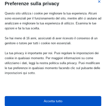
×
Preferenze sulla privacy
Costo Card Pesaro Cult (€ 3).
Questo sito utilizza i cookie per migliorare la tua esperienza. Alcuni
Partenza dal Passetto ore 8,30, p.zza Diaz ore 8,35, Archi ora
sono essenziali per il funzionamento del sito, mentre altri ci aiutano ad
8,40, Stazione FFSS Ancona ore 8,45, Stazione FFSS Falconara
analizzare e migliorare la tua esperienza di utilizzo. Esamina le tue
Marittima ore 8,50.
opzioni e fai la tua scelta.
Rientro in Ancona in serata. Riservata ai soci. La visita guidata
avrà luogo se si raggiungerà un numero minimo di
Se hai meno di 16 anni, assicurati di aver ricevuto il consenso di un
partecipanti. Prevista sosta per il pranzo per chi lo vuole.
genitore o tutore per tutti i cookie non essenziali.
Offerta promozionale per i non soci che per la prima volta
partecipano alle
La tua privacy è importante per noi. Puoi regolare le impostazioni dei
Domeniche Culturali. Il presente programma potrà subire
cookie in qualsiasi momento. Per maggiori informazioni su come
modifiche.
utilizziamo i dati, leggi la nostra politica sulla privacy. Puoi modificare
le tue preferenze in qualsiasi momento facendo clic sul pulsante delle
impostazioni qui sotto.
L’Italia è anche tua!
Nota che, se scegli di disabilitare alcuni tipi di cookie, questo potrebbe
influire sulla tua esperienza del sito e sui servizi che possiamo offrire.
Iscriviti a Italia Nostra e continua con noi una storia lunga
70 anni di attività e progetti per il Paese.
Essenziali
Accetta tutto
I cookie e i servizi essenziali abilitano le funzioni di base e sono