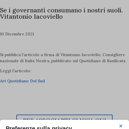
Se i governanti consumano i nostri suoli.
Vitantonio Iacoviello
10 Dicembre 2021
Si pubblica l’articolo a firma di Vitantonio Iacoviello, Consigliere
nazionale di Italia Nostra, pubblicato sul Quotidiano di Basilicata
Leggi l’articolo:
Art Quotidiano Del Sud
L’Italia è anche tua!
Iscriviti a Italia Nostra e continua con noi una storia lunga 70 anni
di attività e progetti per il Paese.
PER ASSOCIARTI CLICCA QUI
×
Preferenze sulla privacy