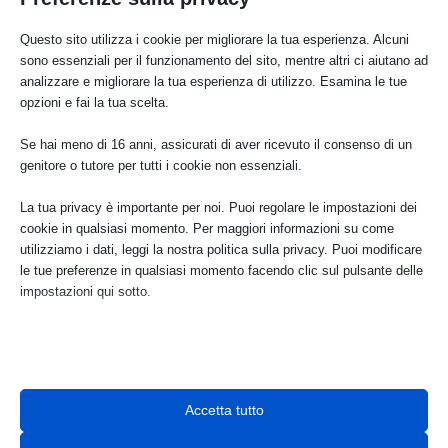
Articoli recenti
Questo sito utilizza i cookie per migliorare la tua esperienza. Alcuni
sono essenziali per il funzionamento del sito, mentre altri ci aiutano ad
analizzare e migliorare la tua esperienza di utilizzo. Esamina le tue
Cefalù ospita la presentazione del libro “Le donne di
Casa Altavilla” di Adriana Chirco
opzioni e fai la tua scelta.
Ago 8, 2026
Se hai meno di 16 anni, assicurati di aver ricevuto il consenso di un
genitore o tutore per tutti i cookie non essenziali.
Aree protette, Italia Nostra e la riforma della legge
394/1991
La tua privacy è importante per noi. Puoi regolare le impostazioni dei
Ago 7, 2026
cookie in qualsiasi momento. Per maggiori informazioni su come
utilizziamo i dati, leggi la nostra politica sulla privacy. Puoi modificare
le tue preferenze in qualsiasi momento facendo clic sul pulsante delle
impostazioni qui sotto.
Le ZES e la tutela e la valorizzazione del territorio
Ago 6, 2026
Nota che, se scegli di disabilitare alcuni tipi di cookie, questo potrebbe
influire sulla tua esperienza del sito e sui servizi che possiamo offrire.
Essenziali
Visite con accompagnatore ai Bagni di Petriolo
Accetta tutto
I cookie e i servizi essenziali abilitano le funzioni di base e sono
Ago 6, 2026
necessari per il corretto funzionamento del sito web. Questi cookie