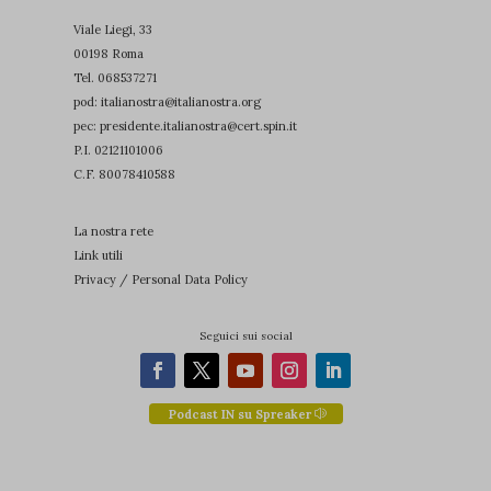
ab_cookie
(kept for: at least one session)
Viale Liegi, 33
00198 Roma
acs_3
(kept for: at least one session)
Tel.
068537271
acym_form_null
(kept for: at least one session)
pod: italianostra@italianostra.org
pec:
presidente.italianostra@cert.spin.it
addtl_consent
(kept for: at least one session)
P.I. 02121101006
adrcid
(kept for: at least one session)
C.F. 80078410588
adrdel
(kept for: at least one session)
La nostra rete
adtech_uid
(kept for: at least one session)
Link utili
amp_*
(kept for: at least one session)
Privacy / Personal Data Policy
amp-access
(kept for: at least one session)
Seguici sui social
appval
(kept for: at least one session)
beacon_vid
(kept for: at least one session)
Podcast IN su Spreaker
breeze_folder_name
(kept for: at least one session)
cbLDBex
(kept for: at least one session)
cf_*
(kept for: at least one session)