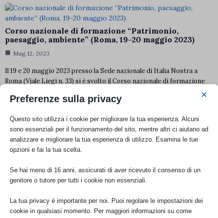
Corso nazionale di formazione “Patrimonio,
paesaggio, ambiente” (Roma, 19-20 maggio 2023)
Mag 12, 2023
Il 19 e 20 maggio 2023 presso la Sede nazionale di Italia Nostra a
Roma (Viale Liegi n. 33) si è svolto il Corso nazionale di formazione
dedicato ai referenti EDU e ai docenti di Italia Nostra “Patrimonio,
×
Preferenze sulla privacy
paesaggio, ambiente. Riflessioni per una formazione continua alla
tutela,…
Questo sito utilizza i cookie per migliorare la tua esperienza. Alcuni
sono essenziali per il funzionamento del sito, mentre altri ci aiutano ad
analizzare e migliorare la tua esperienza di utilizzo. Esamina le tue
Giardini storici: la tutela dopo il PNRR
opzioni e fai la tua scelta.
Apr 12, 2023
Se hai meno di 16 anni, assicurati di aver ricevuto il consenso di un
E’ ONLINE il video dell’incontro: Per vedere il video del seminario:
genitore o tutore per tutti i cookie non essenziali.
cliccare qui *** Mercoledì 19 aprile 2023 dalle ore 15.00 alle 18.00 c.a.,
si è svolto il seminario dal titolo “Giardini storici: la tutela dopo il
La tua privacy è importante per noi. Puoi regolare le impostazioni dei
PNRR” organizzato da Italia Nostra e Ordine…
cookie in qualsiasi momento. Per maggiori informazioni su come