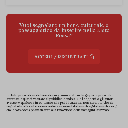
nabSegmentation
(kept for: at least one session)
oneDayExecutionLimitLastExecutionXx
(kept for: at least one
session)
Vuoi segnalare un bene culturale o
paesaggistico da inserire nella
Lista
pdfcc
(kept for: at least one session)
Rossa
?
perf_*
(kept for: at least one session)
ph_*_posthog
(kept for: at least one session)
ACCEDI / REGISTRATI
poptin_old_user
(kept for: at least one session)
poptin_user_id
(kept for: at least one session)
poptin_user_ip
(kept for: at least one session)
rt_sd
(kept for: at least one session)
rt_ud
(kept for: at least one session)
Le foto presenti su italianostra.org sono state in larga parte prese da
Internet, e quindi valutate di pubblico dominio. Se i soggetti o gli autori
avessero qualcosa in contrario alla pubblicazione, non avranno che da
s_fid
(kept for: at least one session)
segnalarlo alla redazione – indirizzo e-mail italianostra@italianostra.org,
che provvederà prontamente alla rimozione delle immagini utilizzate.
sharedid
(kept for: at least one session)
sharedid_cst
(kept for: at least one session)