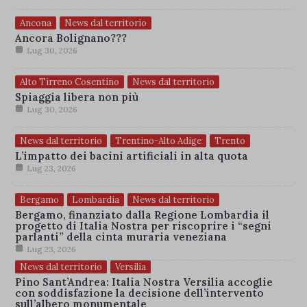
Ancona
News dal territorio
Ancora Bolignano???
Lug 30, 2026
Alto Tirreno Cosentino
News dal territorio
Spiaggia libera non più
Lug 30, 2026
News dal territorio
Trentino-Alto Adige
Trento
L’impatto dei bacini artificiali in alta quota
Lug 23, 2026
Bergamo
Lombardia
News dal territorio
Bergamo, finanziato dalla Regione Lombardia il
progetto di Italia Nostra per riscoprire i “segni
parlanti” della cinta muraria veneziana
Lug 23, 2026
News dal territorio
Versilia
Pino Sant’Andrea: Italia Nostra Versilia accoglie
con soddisfazione la decisione dell’intervento
sull’albero monumentale