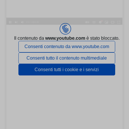
map_accepted_all_cookie_policy
(kept for: at least one session)
map_cookie_15
(kept for: at least one session)
map_cookie_25
(kept for: at least one session)
map_cookie_33
(kept for: at least one session)
map_cookie_385
(kept for: at least one session)
map_cookie_74
(kept for: at least one session)
media-order-
(kept for: at least one
foldere667fd1fe460929fba1ad913252fbecc
session)
media-order-
(kept for: at least one
mediae667fd1fe460929fba1ad913252fbecc
session)
menu-tree-size
(kept for: at least one session)
MicrosoftApplicationsTelemetryDeviceId
(kept for: at least one
session)
MicrosoftApplicationsTelemetryFirstLaunchTime
(kept for: at
least one
session)