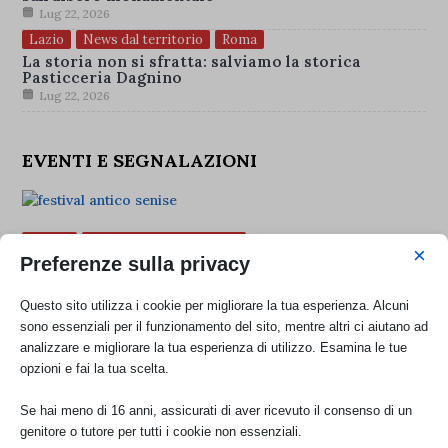
Lug 22, 2026
Lazio
News dal territorio
Roma
La storia non si sfratta: salviamo la storica
Pasticceria Dagnino
Lug 22, 2026
EVENTI E SEGNALAZIONI
Eventi
Senisese Pollino Lucano
×
Preferenze sulla privacy
La storia torna a vivere: il cuore dell’Antico Mercato
di Senise batte forte
Questo sito utilizza i cookie per migliorare la tua esperienza. Alcuni
Ago 6, 2026
sono essenziali per il funzionamento del sito, mentre altri ci aiutano ad
analizzare e migliorare la tua esperienza di utilizzo. Esamina le tue
opzioni e fai la tua scelta.
Se hai meno di 16 anni, assicurati di aver ricevuto il consenso di un
genitore o tutore per tutti i cookie non essenziali.