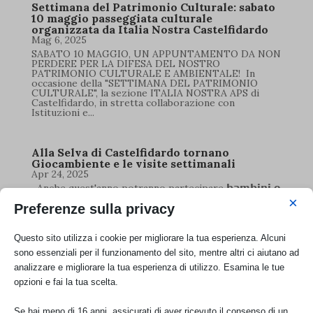
Settimana del Patrimonio Culturale: sabato
10 maggio passeggiata culturale
organizzata da Italia Nostra Castelfidardo
Mag 6, 2025
SABATO 10 MAGGIO, UN APPUNTAMENTO DA NON
PERDERE PER LA DIFESA DEL NOSTRO
PATRIMONIO CULTURALE E AMBIENTALE! In
occasione della "SETTIMANA DEL PATRIMONIO
CULTURALE", la sezione ITALIA NOSTRA APS di
Castelfidardo, in stretta collaborazione con
Istituzioni e...
Alla Selva di Castelfidardo tornano
Giocambiente e le visite settimanali
Apr 24, 2025
Anche quest'anno potranno partecipare 𝗯𝗮𝗺𝗯𝗶𝗻𝗶 𝗲
𝗿𝗮𝗴𝗮𝘇𝘇𝗶 𝗱𝗮 𝟱 𝗮 𝟭𝟰 𝗮𝗻𝗻𝗶, che suddivideremo in
×
Preferenze sulla privacy
gruppi omogenei per calibrare al meglio le attività.
Ritornano anche le uscite settimanali in luoghi di
interesse ambientale e culturale, grazie al
finanziamento relativo...
Questo sito utilizza i cookie per migliorare la tua esperienza. Alcuni
sono essenziali per il funzionamento del sito, mentre altri ci aiutano ad
analizzare e migliorare la tua esperienza di utilizzo. Esamina le tue
25 Aprile alla Selva: Una Giornata di Libertà
opzioni e fai la tua scelta.
e Natura con la Fondazione Ferretti
Apr 10, 2025
Se hai meno di 16 anni, assicurati di aver ricevuto il consenso di un
Preparatevi a immergervi nella bellezza della natura