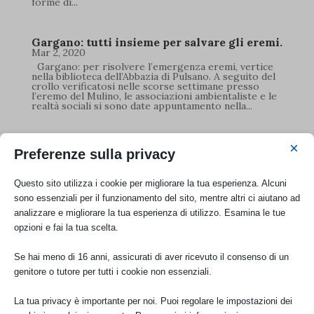
forme di...
Gargano: tutti insieme per salvare gli eremi.
Mar 2, 2020
Gargano: per risolvere l’emergenza eremi, vertice
nella biblioteca dell’Abbazia di Pulsano. A seguito del
crollo verificatosi nelle scorse settimane presso
l’eremo del Mulino, le associazioni ambientaliste e le
realtà sociali si sono date appuntamento nella...
Non solo discarica abusiva sequestrata nel
×
Preferenze sulla privacy
Parco del Gargano ma illeciti in varie parti
della Puglia
Feb 21, 2020
Questo sito utilizza i cookie per migliorare la tua esperienza. Alcuni
Non solo il Gargano, ma tutto il territorio di
sono essenziali per il funzionamento del sito, mentre altri ci aiutano ad
Capitanata è sotto l’attacco delle ecomafie e
dell’abusivismo più sfrontato. A sostenerlo le 4
analizzare e migliorare la tua esperienza di utilizzo. Esamina le tue
sezioni di Foggia, Troia, Vieste e Gargano - Terre
opzioni e fai la tua scelta.
dell’Angelo, e Consiglio Regionale dell’Associazione.
Non si tratta più di...
Se hai meno di 16 anni, assicurati di aver ricevuto il consenso di un
genitore o tutore per tutti i cookie non essenziali.
« Post precedenti
La tua privacy è importante per noi. Puoi regolare le impostazioni dei