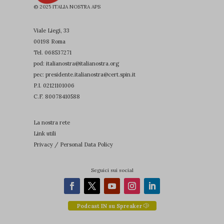
*_state
(kept for: at least one session)
© 2025 ITALIA NOSTRA APS
ab_cookie
(kept for: at least one session)
Viale Liegi, 33
acs_3
(kept for: at least one session)
00198 Roma
Tel.
068537271
acym_form_null
(kept for: at least one session)
pod: italianostra@italianostra.org
addtl_consent
(kept for: at least one session)
pec:
presidente.italianostra@cert.spin.it
P.I. 02121101006
adrcid
(kept for: at least one session)
C.F. 80078410588
adrdel
(kept for: at least one session)
adtech_uid
(kept for: at least one session)
La nostra rete
Link utili
amp_*
(kept for: at least one session)
Privacy / Personal Data Policy
amp-access
(kept for: at least one session)
appval
(kept for: at least one session)
Seguici sui social
beacon_vid
(kept for: at least one session)
breeze_folder_name
(kept for: at least one session)
Podcast IN su Spreaker
cbLDBex
(kept for: at least one session)