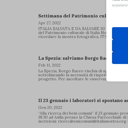
esperienz
Settimana del Patrimonio culturale 20
Essen
Apr 27, 2022
I cooki
ITALIA SALVATA E DA SALVARE 30 aprile – 8 
funzio
del Patrimonio culturale di Italia Nostra di ques
ricordare la mostra fotografica, ITALIA DA SAL
second
Neces
La Spezia: salviamo Borgo Baceo
__cf_b
Questi 
Feb 11, 2022
utilizz
__strip
La Spezia, Borgo Baceo rischia di sparire per 
pagamen
sottolineando la necessità di rispettare la mem
__strip
progetto. Per ascoltare le osservazioni di Itali
_hjsess
Analit
cdnjs.c
I cooki
_iub_cs
Il 23 gennaio i laboratori si spostano a
informa
unpkg.
_vis_op
Gen 20, 2022
“Alla ricerca dei beni comuni” il 23 gennaio pro
cmplz_
Marke
18.30 ad Aulla presso la Chiesa Parrocchiale di
iscrizioni: ricercabenicomuni@italianostra.org P
__utma
I servi
cmplz_f