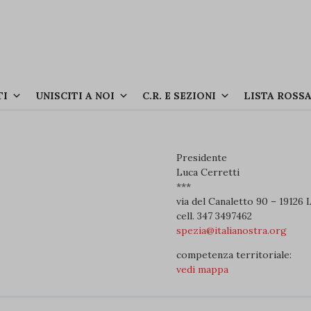
TI
UNISCITI A NOI
C.R. E SEZIONI
LISTA ROSS
Presidente
Luca Cerretti
***
via del Canaletto 90 – 19126 
cell. 347 3497462
spezia@italianostra.org
competenza territoriale:
vedi mappa