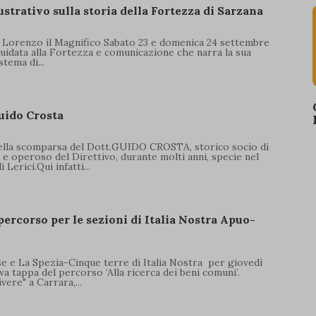
ustrativo sulla storia della Fortezza di Sarzana
di Lorenzo il Magnifico Sabato 23 e domenica 24 settembre
 guidata alla Fortezza e comunicazione che narra la sua
tema di...
Guido Crosta
ella scomparsa del Dott.GUIDO CROSTA, storico socio di
 operoso del Direttivo, durante molti anni, specie nel
Lerici.Qui infatti...
ercorso per le sezioni di Italia Nostra Apuo-
e e La Spezia-Cinque terre di Italia Nostra per giovedì
va tappa del percorso ‘Alla ricerca dei beni comuni’.
ere" a Carrara,...