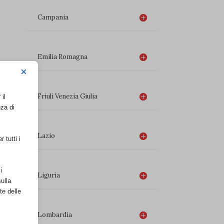
Campania
Emilia Romagna
×
Friuli Venezia Giulia
il
nza di
Lazio
 tutti i
i
Liguria
ulla
te delle
Lombardia