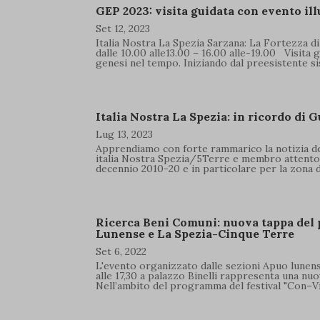
GEP 2023: visita guidata con evento ill
Set 12, 2023
Italia Nostra La Spezia Sarzana: La Fortezza 
dalle 10.00 alle13.00 – 16.00 alle-19.00 Visita
genesi nel tempo. Iniziando dal preesistente sis
Italia Nostra La Spezia: in ricordo di 
Lug 13, 2023
Apprendiamo con forte rammarico la notizia d
italia Nostra Spezia/5Terre e membro attento e
decennio 2010-20 e in particolare per la zona di 
Ricerca Beni Comuni: nuova tappa del p
Lunense e La Spezia-Cinque Terre
Set 6, 2022
L'evento organizzato dalle sezioni Apuo lunens
alle 17,30 a palazzo Binelli rappresenta una nuo
Nell’ambito del programma del festival "Con–Viv