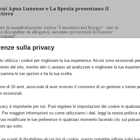
ioni Apuo Lunense e La Spezia presentano il
ttiera
te la manifestazione estiva “I mestieri nel Borgo” che si
sto (locandine in allegato), saranno presentati il Dossier
omuni"...
renze sulla privacy
 panoramica al Castello di Moneta
o utilizza i cookie per migliorare la tua esperienza. Alcuni sono essenziali per 
ento del sito, mentre altri ci aiutano ad analizzare e migliorare la tua esperie
APUANE ED IL MARE" Passeggiata panoramica guidata al
Esamina le tue opzioni e fai la tua scelta.
 – MS) ITALIA NOSTRA - Sezioni APUO-LUNENSE e
arrarese "SALVIAMO IL CASTELLO DI MONETA” Le...
o di 16 anni, assicurati di aver ricevuto il consenso di un genitore o tutore per
n essenziali.
2: alla scoperta del Castello di Moneta con le
ivacy è importante per noi. Puoi regolare le impostazioni dei cookie in qualsias
Per maggiori informazioni su come utilizziamo i dati, leggi la nostra politica s
Puoi modificare le tue preferenze in qualsiasi momento facendo clic sul pulsan
stra 2022: alla scoperta del Castello di Moneta con le
oni qui sotto.
del progetto "Alla Ricerca dei Beni Comuni" le sezioni
ina sopra Fossola...
se scegli di disabilitare alcuni tipi di cookie, questo potrebbe influire sulla tua