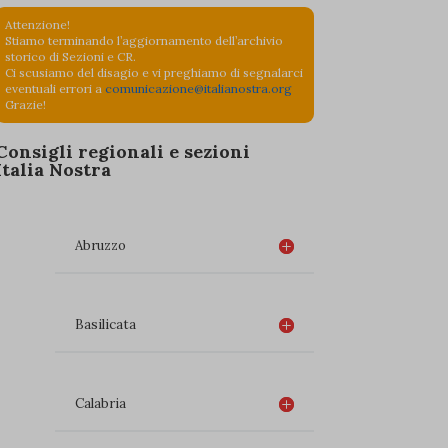
Attenzione!
Stiamo terminando l’aggiornamento dell’archivio
storico di Sezioni e CR.
Ci scusiamo del disagio e vi preghiamo di segnalarci
eventuali errori a
comunicazione@italianostra.org
Grazie!
Consigli regionali e sezioni
Italia Nostra
Abruzzo
Basilicata
Calabria