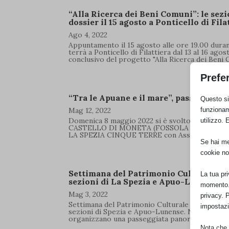
“Alla Ricerca dei Beni Comuni”: le sez
dossier il 15 agosto a Ponticello di Fila
Ago 4, 2022
Appuntamento il 15 agosto alle ore 19.00 duran
terrà a Ponticello di Filattiera dal 13 al 16 ago
conclusivo del progetto "Alla Ricerca dei Beni C
Prefe
“Tra le Apuane e il mare”, passeggiata
Questo sit
funzionam
Mag 12, 2022
Domenica 8 maggio 2022 si è svolto "TRA LE 
utilizzo. 
CASTELLO DI MONETA (FOSSOLA DI CARRARA
LA SPEZIA CINQUE TERRE con Associazione c
Se hai men
cookie no
Settimana del Patrimonio Culturale 202
La tua pr
sezioni di La Spezia e Apuo-Lunense
momento. 
Mag 3, 2022
privacy. 
Settimana del Patrimonio Culturale di Italia No
impostazi
sezioni di Spezia e Apuo-Lunense. Nell'ambito 
organizzano una passeggiata panoramica in coll
Nota che, 