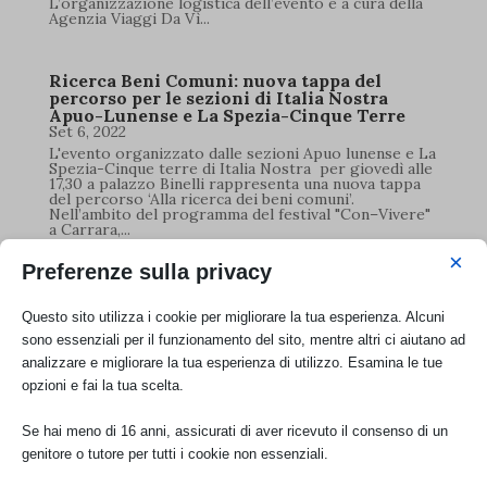
L’organizzazione logistica dell’evento è a cura della
Agenzia Viaggi Da Vì...
Ricerca Beni Comuni: nuova tappa del
percorso per le sezioni di Italia Nostra
Apuo-Lunense e La Spezia-Cinque Terre
Set 6, 2022
L'evento organizzato dalle sezioni Apuo lunense e La
Spezia-Cinque terre di Italia Nostra per giovedì alle
17,30 a palazzo Binelli rappresenta una nuova tappa
del percorso ‘Alla ricerca dei beni comuni’.
Nell’ambito del programma del festival "Con–Vivere"
a Carrara,...
×
Preferenze sulla privacy
“Alla Ricerca dei Beni Comuni”: le sezioni
Apuo Lunense e La Spezia presentano il
Questo sito utilizza i cookie per migliorare la tua esperienza. Alcuni
dossier il 15 agosto a Ponticello di Filattiera
sono essenziali per il funzionamento del sito, mentre altri ci aiutano ad
Ago 4, 2022
analizzare e migliorare la tua esperienza di utilizzo. Esamina le tue
Appuntamento il 15 agosto alle ore 19.00 durante la
manifestazione estiva “I mestieri nel Borgo” che si
opzioni e fai la tua scelta.
terrà a Ponticello di Filattiera dal 13 al 16 agosto
(locandine in allegato), saranno presentati il Dossier
conclusivo del progetto "Alla Ricerca dei Beni
Se hai meno di 16 anni, assicurati di aver ricevuto il consenso di un
Comuni"...
genitore o tutore per tutti i cookie non essenziali.